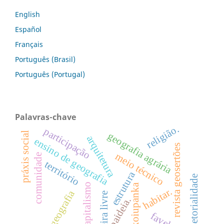
English
Español
Français
Português (Brasil)
Português (Portugal)
Palavras-chave
religião.
participação
práxis social
geografia agrária
arquitetura
ensino de geografia
revista geosertões
meio técnico
comunidade
território
estrutura
intersetorialidade
capitalismo
koiupanka
habitar.
geografia
feira livre
paideia.
favela