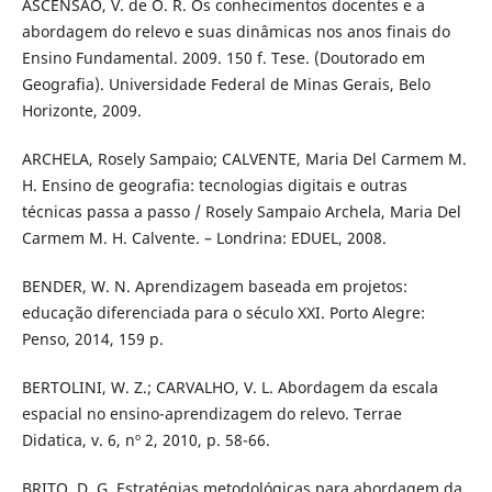
ASCENSÃO, V. de O. R. Os conhecimentos docentes e a
abordagem do relevo e suas dinâmicas nos anos finais do
Ensino Fundamental. 2009. 150 f. Tese. (Doutorado em
Geografia). Universidade Federal de Minas Gerais, Belo
Horizonte, 2009.
ARCHELA, Rosely Sampaio; CALVENTE, Maria Del Carmem M.
H. Ensino de geografia: tecnologias digitais e outras
técnicas passa a passo / Rosely Sampaio Archela, Maria Del
Carmem M. H. Calvente. – Londrina: EDUEL, 2008.
BENDER, W. N. Aprendizagem baseada em projetos:
educação diferenciada para o século XXI. Porto Alegre:
Penso, 2014, 159 p.
BERTOLINI, W. Z.; CARVALHO, V. L. Abordagem da escala
espacial no ensino-aprendizagem do relevo. Terrae
Didatica, v. 6, nº 2, 2010, p. 58-66.
BRITO, D. G. Estratégias metodológicas para abordagem da