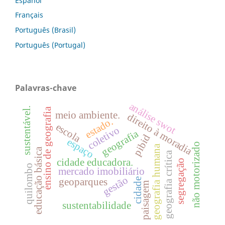
Español
Français
Português (Brasil)
Português (Portugal)
Palavras-chave
análise swot
sustentável.
ensino de geografia
meio ambiente.
direito à moradia
estado.
escola
coletivo
geografia
pibid
espaço
não motorizado
geografia humana
educação básica
geografia crítica
cidade educadora.
segregação
quilombo
mercado imobiliário
gestão
geoparques
cidade
paisagem
sustentabilidade