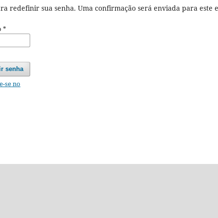
ara redefinir sua senha. Uma confirmação será enviada para este 
o
*
ir senha
e-se no