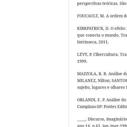
perspectivas teóricas. São
FOUCAULT, M. A ordem do 
KIRKPATRICK, D. O efeito 
que conecta o mundo. Trad
Intrínseca, 2011.
LÉVY, P. Cibercultura. Tra
1999.
MAZZOLA, R. B. Análise d
MILANEZ, Nilton; SANTOS, 
sujeito, lugares e olhares 
ORLANDI, E. P. Análise do 
Campinas-SP: Pontes Edito
_____. Discurso, imaginári
ano 14, n.61, jan./mar.199