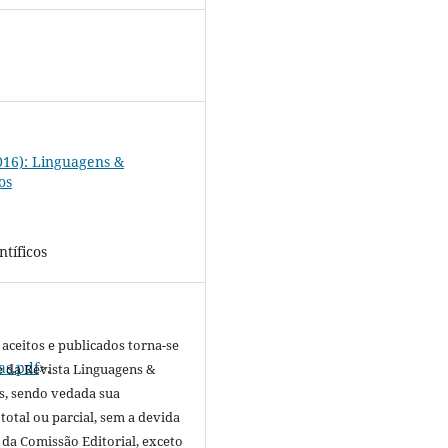
2016): Linguagens &
os
ntíficos
 aceitos e publicados torna-se
as.pdf
>.
 da Revista Linguagens &
, sendo vedada sua
total ou parcial, sem a devida
 da Comissão Editorial, exceto