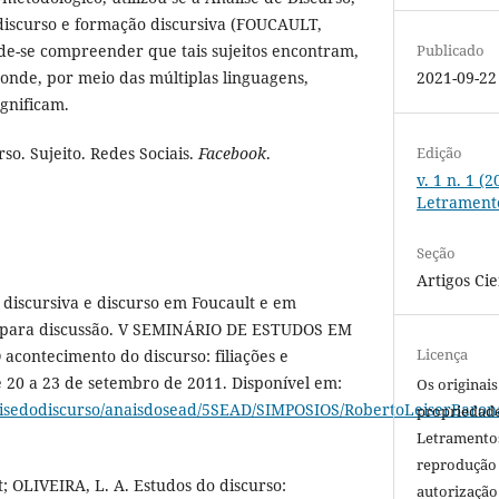
 discurso e formação discursiva (FOUCAULT,
de-se compreender que tais sujeitos encontram,
Publicado
 onde, por meio das múltiplas linguagens,
2021-09-22
ignificam.
Edição
rso. Sujeito. Redes Sociais.
Facebook
.
v. 1 n. 1 (
Letrament
Seção
Artigos Cie
discursiva e discurso em Foucault e em
ra para discussão. V SEMINÁRIO DE ESTUDOS EM
Licença
contecimento do discurso: filiações e
e 20 a 23 de setembro de 2011. Disponível em:
Os originais
lisedodiscurso/anaisdosead/5SEAD/SIMPOSIOS/RobertoLeiserBaron
propriedade
Letramentos
reprodução 
; OLIVEIRA, L. A. Estudos do discurso:
autorização