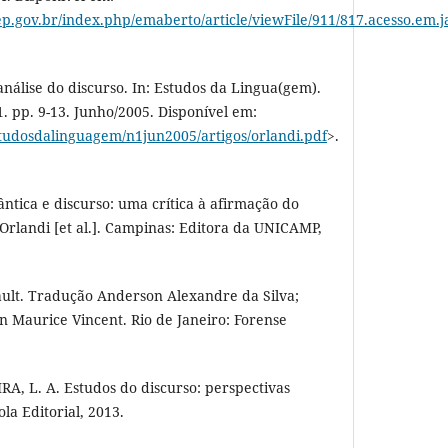
p.gov.br/index.php/emaberto/article/viewFile/911/817.acesso.em.j
análise do discurso. In: Estudos da Lingua(gem).
1. pp. 9-13. Junho/2005. Disponível em:
studosdalinguagem/n1jun2005/artigos/orlandi.pdf
>.
tica e discurso: uma crítica à afirmação do
 Orlandi [et al.]. Campinas: Editora da UNICAMP,
ault. Tradução Anderson Alexandre da Silva;
an Maurice Vincent. Rio de Janeiro: Forense
IRA, L. A. Estudos do discurso: perspectivas
ola Editorial, 2013.