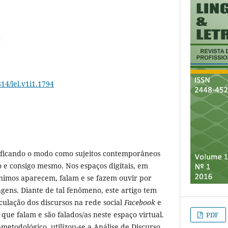
A
814/lel.v1i1.1794
ificando o modo como sujeitos contemporâneos
 e consigo mesmo. Nos espaços digitais, em
nimos aparecem, falam e se fazem ouvir por
agens. Diante de tal fenômeno, este artigo tem
rculação dos discursos na rede social
Facebook
e
 que falam e são falados/as neste espaço virtual.
PDF
metodológico, utilizou-se a Análise de Discurso,