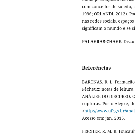
com conceitos de sujeito,
1996; ORLANDI, 2012). Po
nas redes sociais, espaços
significam o mundo e se s
PALAVRAS-CHAVE:
Discu
Referências
BARONAS, R. L. Formação 
Pêcheux: notas de leitu
ANÁLISE DO DISCURSO. O a
rupturas. Porto Alegre, d
<
http://www.ufrgs.br/ana
Acesso em: jan. 2015.
FISCHER, R. M. B. Foucault