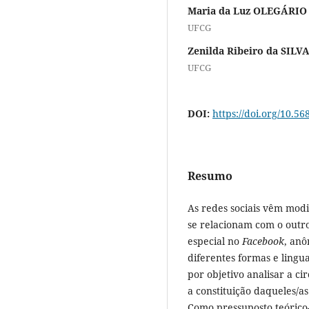
Maria da Luz OLEGÁRIO
UFCG
Zenilda Ribeiro da SILV
UFCG
DOI:
https://doi.org/10.56
Resumo
As redes sociais vêm mod
se relacionam com o outro
especial no
Facebook
, anô
diferentes formas e lingu
por objetivo analisar a ci
a constituição daqueles/as
Como pressuposto teórico-