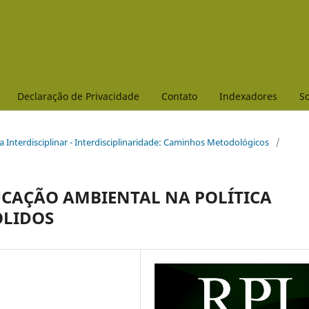
Declaração de Privacidade
Contato
Indexadores
So
isa Interdisciplinar - Interdisciplinaridade: Caminhos Metodológicos
/
UCAÇÃO AMBIENTAL NA POLÍTICA
ÓLIDOS