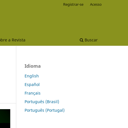
Registrar-se
Acesso
bre a Revista
Buscar
Idioma
English
Español
Français
Português (Brasil)
Português (Portugal)