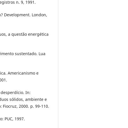
egistros n. 9, 1991.
m? Development. London,
duos, a questão energética
vimento sustentado. Lua
lica. Americanismo e
001.
desperdício. In:
íduos sólidos, ambiente e
: Fiocruz, 2000. p. 99-110.
o: PUC, 1997.