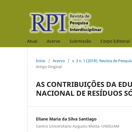
Atual
Acervo
Submissão
Corpo Editorial
Início
/
Acervo
/
v. 3 n. 1 (2018): Revista de Pesqu
Artigo Original
AS CONTRIBUIÇÕES DA ED
NACIONAL DE RESÍDUOS S
Eliane Maria da Silva Santiago
Centro Universitário Augusto Motta- UNISUAM