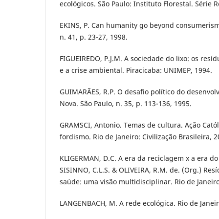
ecológicos. São Paulo: Instituto Florestal. Série R
EKINS, P. Can humanity go beyond consumeris
n. 41, p. 23-27, 1998.
FIGUEIREDO, P.J.M. A sociedade do lixo: os resí
e a crise ambiental. Piracicaba: UNIMEP, 1994.
GUIMARÃES, R.P. O desafio político do desenvol
Nova. São Paulo, n. 35, p. 113-136, 1995.
GRAMSCI, Antonio. Temas de cultura. Ação Cató
fordismo. Rio de Janeiro: Civilização Brasileira, 2
KLIGERMAN, D.C. A era da reciclagem x a era do 
SISINNO, C.L.S. & OLIVEIRA, R.M. de. (Org.) Res
saúde: uma visão multidisciplinar. Rio de Janeiro
LANGENBACH, M. A rede ecológica. Rio de Janeir