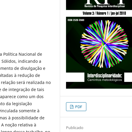
a Política Nacional de
 Sólidos, indicando a
umento de divulgação e
voltadas à redução de
relação será realizada no
e de integração de tais
 aparece como um dos
to da legislação
PDF
vinculada somente à
as à possibilidade de
 A noção relativa à
Publicado
o longo desse trabalho, no