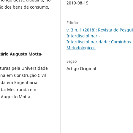
2019-08-15
ção dos bens de consumo,
Edição
v. 3 n. 1 (2018): Revista de Pesqu
Interdisciplinar -
Interdisciplinaridade: Caminhos
Metodológicos
itário Augusto Motta-
Seção
turas pela Universidade
Artigo Original
na em Construção Civil
uada em Engenharia
otta; Mestranda em
o Augusto Motta-