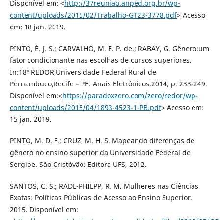
Disponível em: <
http://37reuniao.anped.org.br/wp-
content/uploads/2015/02/Trabalho-GT23-3778.pdf
> Acesso
em: 18 jan. 2019.
PINTO, É. J. S.; CARVALHO, M. E. P. de.; RABAY, G. Gênero:um
fator condicionante nas escolhas de cursos superiores.
In:18º REDOR,Universidade Federal Rural de
Pernambuco,Recife – PE. Anais Eletrônicos.2014, p. 233-249.
Disponível em:<
https://paradoxzero.com/zero/redor/wp-
content/uploads/2015/04/1893-4523-1-PB.pdf
> Acesso em:
15 jan. 2019.
PINTO, M. D. F.; CRUZ, M. H. S. Mapeando diferenças de
gênero no ensino superior da Universidade Federal de
Sergipe. São Cristóvão: Editora UFS, 2012.
SANTOS, C. S.; RADL-PHILPP, R. M. Mulheres nas Ciências
Exatas: Políticas Públicas de Acesso ao Ensino Superior.
2015. Disponível em: