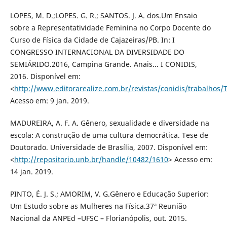
LOPES, M. D.;LOPES. G. R.; SANTOS. J. A. dos.Um Ensaio
sobre a Representatividade Feminina no Corpo Docente do
Curso de Física da Cidade de Cajazeiras/PB. In: I
CONGRESSO INTERNACIONAL DA DIVERSIDADE DO
SEMIÁRIDO.2016, Campina Grande. Anais... I CONIDIS,
2016. Disponível em:
<
http://www.editorarealize.com.br/revistas/conidis/trabal
Acesso em: 9 jan. 2019.
MADUREIRA, A. F. A. Gênero, sexualidade e diversidade na
escola: A construção de uma cultura democrática. Tese de
Doutorado. Universidade de Brasília, 2007. Disponível em:
<
http://repositorio.unb.br/handle/10482/1610
> Acesso em:
14 jan. 2019.
PINTO, É. J. S.; AMORIM, V. G.Gênero e Educação Superior:
Um Estudo sobre as Mulheres na Física.37ª Reunião
Nacional da ANPEd –UFSC – Florianópolis, out. 2015.