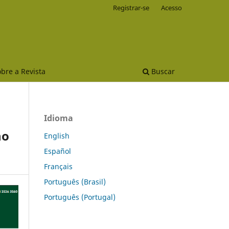
Registrar-se
Acesso
bre a Revista
Buscar
Idioma
no
English
Español
Français
Português (Brasil)
Português (Portugal)