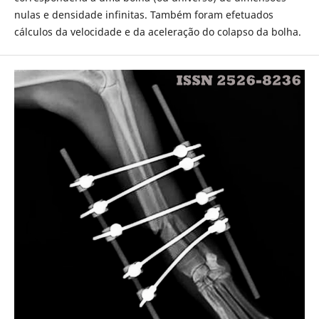
nulas e densidade infinitas. Também foram efetuados
cálculos da velocidade e da aceleração do colapso da bolha.