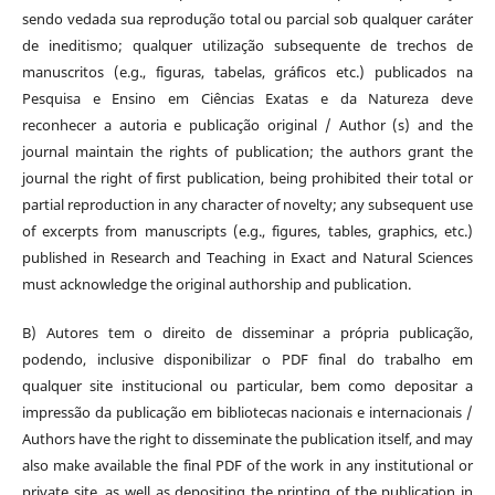
sendo vedada sua reprodução total ou parcial sob qualquer caráter
de ineditismo; qualquer utilização subsequente de trechos de
manuscritos (e.g., figuras, tabelas, gráficos etc.) publicados na
Pesquisa e Ensino em Ciências Exatas e da Natureza deve
reconhecer a autoria e publicação original / Author (s) and the
journal maintain the rights of publication; the authors grant the
journal the right of first publication, being prohibited their total or
partial reproduction in any character of novelty; any subsequent use
of excerpts from manuscripts (e.g., figures, tables, graphics, etc.)
published in Research and Teaching in Exact and Natural Sciences
must acknowledge the original authorship and publication.
B) Autores tem o direito de disseminar a própria publicação,
podendo, inclusive disponibilizar o PDF final do trabalho em
qualquer site institucional ou particular, bem como depositar a
impressão da publicação em bibliotecas nacionais e internacionais /
Authors have the right to disseminate the publication itself, and may
also make available the final PDF of the work in any institutional or
private site, as well as depositing the printing of the publication in