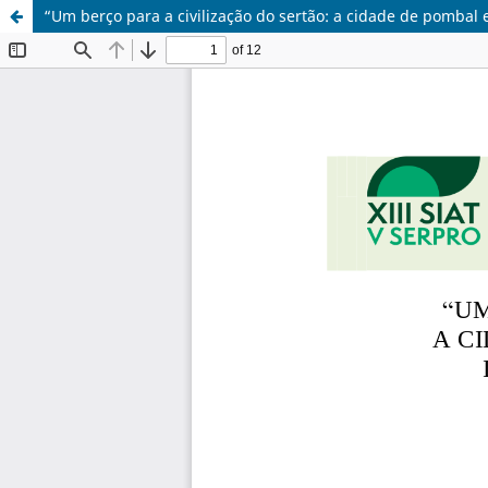
“Um berço para a civilização do sertão: a cidade de pombal 